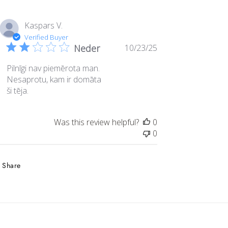
Kaspars V.
Verified Buyer
Published
Neder
10/23/25
date
Pilnīgi nav piemērota man.
Nesaprotu, kam ir domāta
ši tēja.
Was this review helpful?
0
0
Share