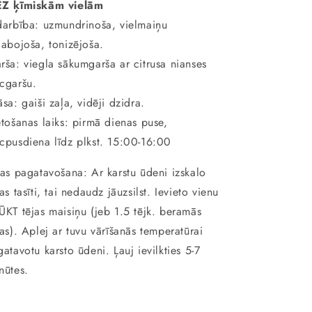
Z ķīmiskām vielām
darbība: uzmundrinoša, vielmaiņu
labojoša, tonizējoša.
rša: viegla sākumgarša ar citrusa nianses
cgaršu.
āsa: gaiši zaļa, vidēji dzidra.
etošanas laiks: pirmā dienas puse,
cpusdiena līdz plkst. 15:00-16:00
jas pagatavošana: Ar karstu ūdeni izskalo
jas tasīti, tai nedaudz jāuzsilst. Ievieto vienu
ŪKT tējas maisiņu (jeb 1.5 tējk. beramās
jas). Aplej ar tuvu vārīšanās temperatūrai
gatavotu karsto ūdeni. Ļauj ievilkties 5-7
nūtes.