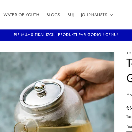
WATER OF YOUTH
BLOGS
BUJ
JOURNALISTS
PIE MUMS TIKAI IZCILI PRODUKTI PAR GODĪGU CENU!
AM
Fr
Re
€
pr
Tax
Da