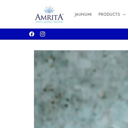
Skip to
content
JAUNUMI
PRODUCTS
Facebook
Instagram
Skip to
product
information