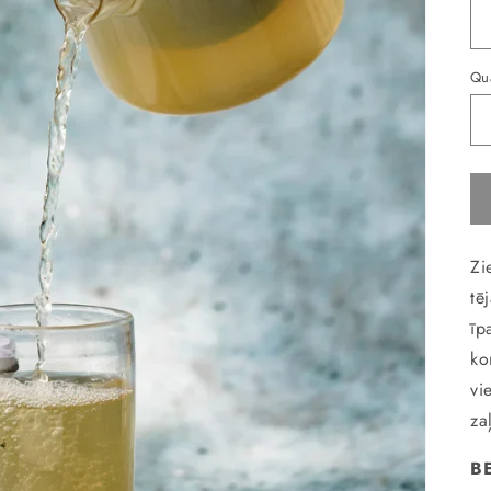
Qua
Zi
tē
īp
ko
vi
za
BE