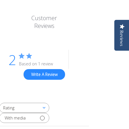
Customer
Reviews
Reviews
2
Based on 1 review
Write A Review
Rating
All ratings
With media