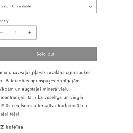
ntity
Decrease
Increase
quantity
quantity
for
for
Sold out
Tēja
Tēja
NORDIC
NORDIC
GREEN
GREEN
emeļu savvaļas pļavās ievāktas ugunspuķes
25x2g
25x2g
ja. Pateicoties ugunspuķes dabīgajām
ašībām un augstajai minerālvielu
ncentrācijai, tā ir kā veselīga un viegla
etējās izcelsmes alternatīva tradicionālajai
ļajai tējai.
Z kofeīna