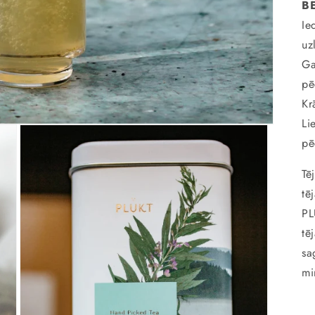
BE
Ie
uz
Ga
pē
Kr
Li
pē
Tē
tē
PL
tē
sa
mi