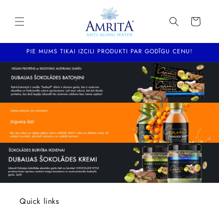
Pāriet
uz
saturu
Ratiņi
PIE MUMS TIKAI IZCILI PRODUKTI PAR GODĪGU CENU!
Quick links